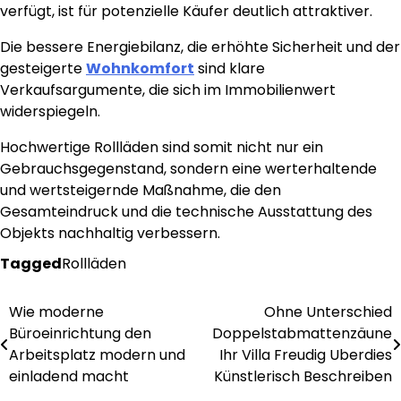
verfügt, ist für potenzielle Käufer deutlich attraktiver.
Die bessere Energiebilanz, die erhöhte Sicherheit und der
gesteigerte
Wohnkomfort
sind klare
Verkaufsargumente, die sich im Immobilienwert
widerspiegeln.
Hochwertige Rollläden sind somit nicht nur ein
Gebrauchsgegenstand, sondern eine werterhaltende
und wertsteigernde Maßnahme, die den
Gesamteindruck und die technische Ausstattung des
Objekts nachhaltig verbessern.
Tagged
Rollläden
Wie moderne
Ohne Unterschied
Post
Büroeinrichtung den
Doppelstabmattenzäune
navigation
Arbeitsplatz modern und
Ihr Villa Freudig Uberdies
einladend macht
Künstlerisch Beschreiben